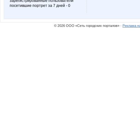
зарегистрированные пользователи
посетившие портрет за 7 дней - 0
zena52
девушка на
© 2026 ООО «Сеть городских порталов» ·
Реклама н
Юлия Михална
Алён
Лисуша
Марин
Жаниша
Шопого