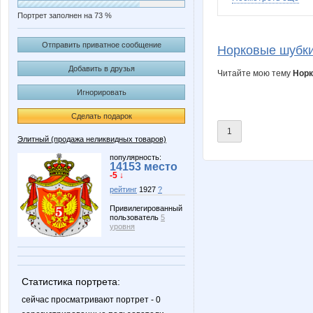
Портрет заполнен на 73 %
H_elena
Julia-r
Отправить приватное сообщение
Норковые шубк
Добавить в друзья
Читайте мою тему
Норк
Игнорировать
Mina97
RFT-Lo
Сделать подарок
1
Элитный (продажа неликвидных товаров)
Zelberg
alvla
популярность:
14153 место
-5 ↓
рейтинг
1927
?
Привилегированный
пользователь
5
irocka
julia080
уровня
Статистика портрета:
nadin_c
noblon
сейчас просматривают портрет - 0