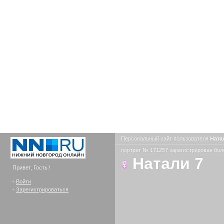
Персональный сайт пользователя
Ната
портрет № 171257 зарегистрирован боле
Натали 7
Привет, Гость !
-
Войти
-
Зарегистрироваться