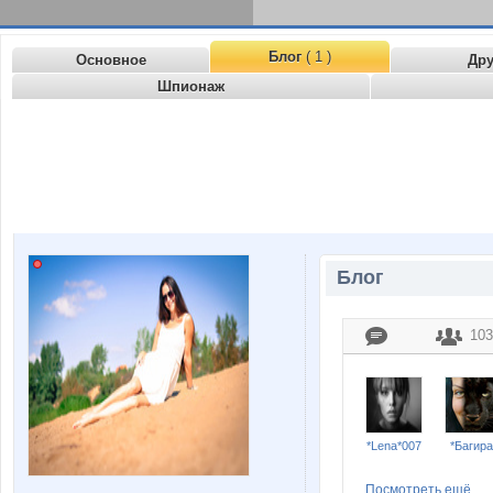
Блог
( 1 )
Основное
Др
Шпионаж
Блог
103
*Lena*007
*Багира
Посмотреть ещё